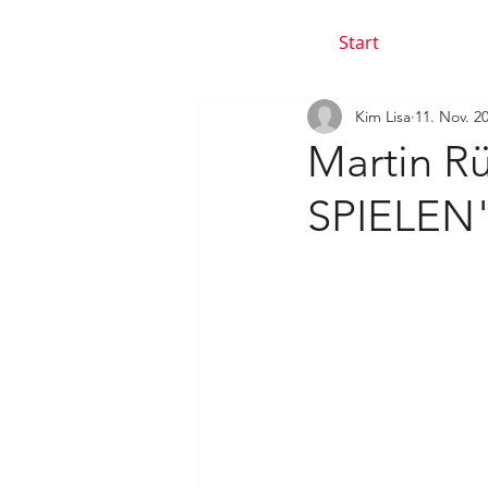
Start
Kim Lisa
11. Nov. 2
Martin R
SPIELEN"