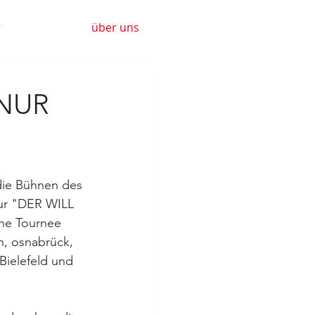
r
über uns
 NUR
die Bühnen des 
ur "DER WILL 
e Tournee 
n, osnabrück, 
Bielefeld und 