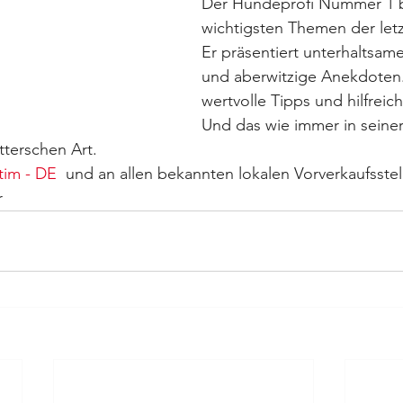
Der Hundeprofi Nummer 1 b
wichtigsten Themen der letz
Er präsentiert unterhaltsam
und aberwitzige Anekdoten. E
wertvolle Tipps und hilfreic
Und das wie immer in seiner
tterschen Art.
tim - DE
  und an allen bekannten lokalen Vorverkaufsstell
r