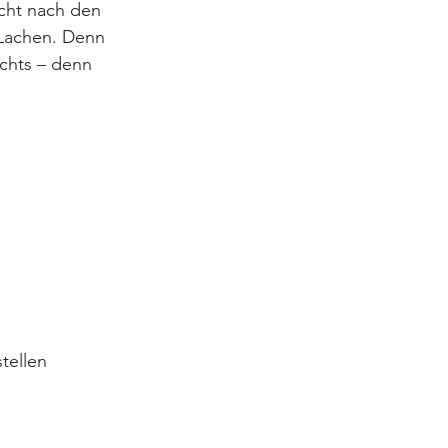
ucht nach den 
 Lachen. Denn 
ichts – denn 
tellen 