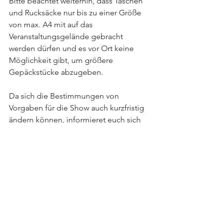
Bitte beachtet weiterhin, dass Taschen 
und Rucksäcke nur bis zu einer Größe 
von max. A4 mit auf das 
Veranstaltungsgelände gebracht 
werden dürfen und es vor Ort keine 
Möglichkeit gibt, um größere 
Gepäckstücke abzugeben. 
Da sich die Bestimmungen von 
Vorgaben für die Show auch kurzfristig 
ändern können, informieret euch sich 
bitte vor der Anreise zum Konzert noch 
einmal über den aktuellen Sachstand. 
Dieser wird über die bekannten Kanäle 
veröffentlicht. 
Allen Karteninhaber*innen wünschen 
wir eine gute Anreise und einen 
wunderbaren Abend, auf den wir uns 