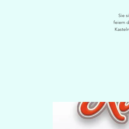
Sie s
feiern 
Kastel