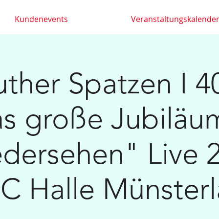
Kundenevents
Veranstaltungskalende
uther Spatzen I 4
s große Jubiläu
dersehen" Live 2
 Halle Münster