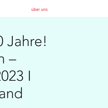
r
über uns
0 Jahre!
m –
023 I
land