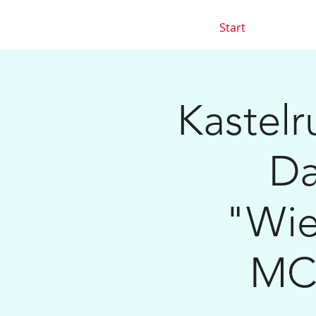
Start
Kastelr
Da
"Wie
MCC